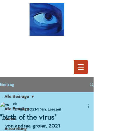
Beitrag
Alle Beiträge
nk
Alle Beiträge
11. März 2021
1 Min. Lesezeit
"birth of the virus"
Kunst
von andrea groier, 2021
Ausstellung