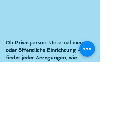
Ob Privatperson, Unternehmen 
oder öffentliche Einrichtung – hier 
findet jeder Anregungen, wie 
Kunst Räume verändern kann. Die 
Verbindung von Ausstellung, 
gemütliches Zusammentreffen und 
persönlicher Austausch schafft 
eine einzigartige Atmosphäre. Man 
fühlt sich eingeladen, Kunst neu 
zu entdecken und für sich zu 
nutzen.
Wer mehr über die Künstlergruppe 