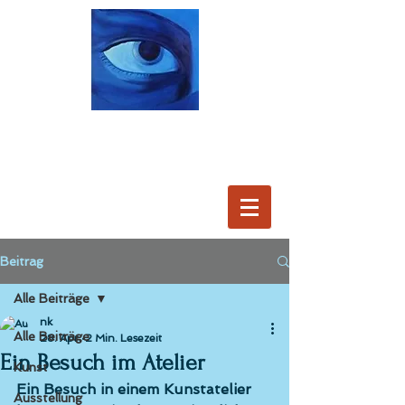
Beitrag
Alle Beiträge
nk
Alle Beiträge
28. Apr.
2 Min. Lesezeit
Ein Besuch im Atelier
Kunst
Ein Besuch in einem Kunstatelier 
Ausstellung