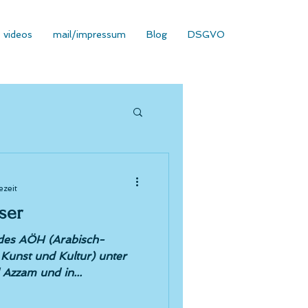
videos
mail/impressum
Blog
DSGVO
ezeit
ser
des AÖH (Arabisch-
 Kunst und Kultur) unter
Azzam und in...