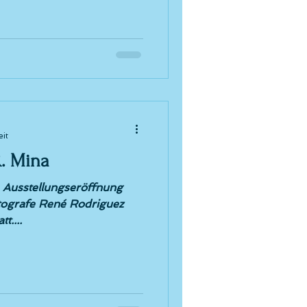
eit
. Mina
e Ausstellungseröffnung
tografe René Rodriguez
t....