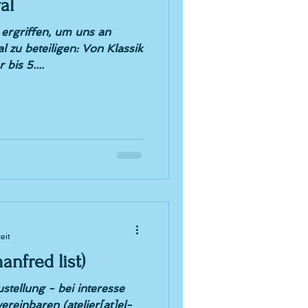
al
 ergriffen, um uns an
 zu beteiligen: Von Klassik
bis 5....
eit
anfred list)
ustellung - bei interesse
ereinbaren (atelier[at]el-