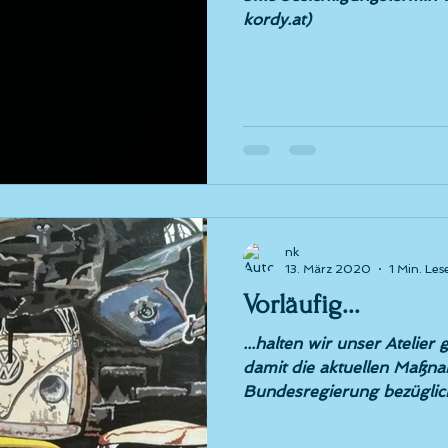
kordy.at)
nk
13. März 2020
1 Min. Les
Vorläufig...
...halten wir unser Atelier
damit die aktuellen Maßn
Bundesregierung bezüglic
um....