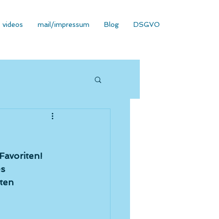
videos
mail/impressum
Blog
DSGVO
Favoriten!
s 
gten