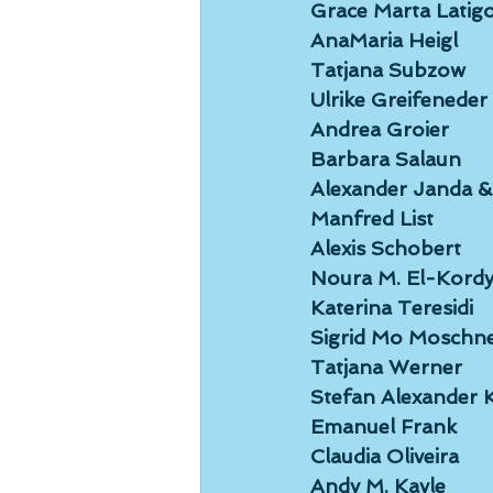
Grace Marta Latig
AnaMaria Heigl
Tatjana Subzow
Ulrike Greifeneder
Andrea Groier
Barbara Salaun
Alexander Janda &
Manfred List
Alexis Schobert
Noura M. El-Kord
Katerina Teresidi
Sigrid Mo Moschn
Tatjana Werner
Stefan Alexander
Emanuel Frank
Claudia Oliveira
Andy M. Kayle