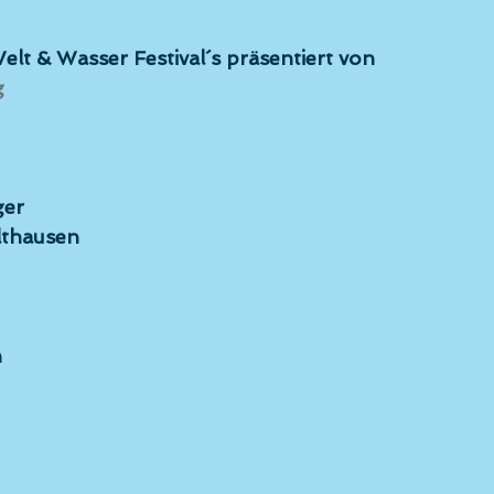
elt & Wasser Festival´s präsentiert von
g
ger
lthausen
n