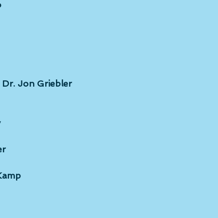
o
 Dr. Jon Griebler
y
er
 Kamp