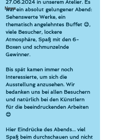
27.06.2024 in unserem Atelier. Es 
News
war ein absolut gelungener Abend: 
Sehenswerte Werke, ein 
thematisch angelehntes Buffet 😉, 
viele Besucher, lockere 
Atmosphäre, Spaß mit den 6-
Boxen und schmunzelnde 
Gewinner. 
Bis spät kamen immer noch 
Interessierte, um sich die 
Ausstellung anzusehen. Wir 
bedanken uns bei allen Besuchern 
und natürlich bei den Künstlern 
für die beeindruckenden Arbeiten 
😊
Hier Eindrücke des Abends... viel 
Spaß beim durchschauen und nicht 