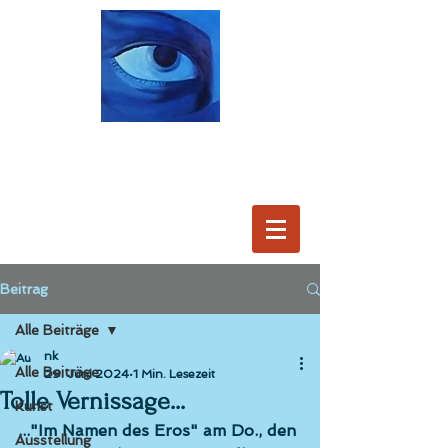
Beitrag
Alle Beiträge
nk
Alle Beiträge
29. Juni 2024
1 Min. Lesezeit
Tolle Vernissage...
Kunst
..."Im Namen des Eros" am Do., den 
Ausstellung