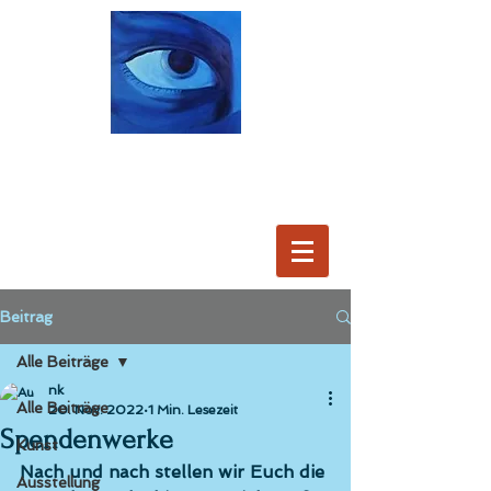
Beitrag
Alle Beiträge
nk
Alle Beiträge
20. Nov. 2022
1 Min. Lesezeit
Spendenwerke
Kunst
Nach und nach stellen wir Euch die 
Ausstellung