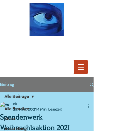
Beitrag
Alle Beiträge
nk
Alle Beiträge
25. Nov. 2021
1 Min. Lesezeit
Spendenwerk
Kunst
Weihnachtsaktion 2021
Ausstellung