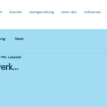
ir
künstler
raumgestaltung
news-abo
referenzen
ung
News
 Min. Lesezeit
rk...