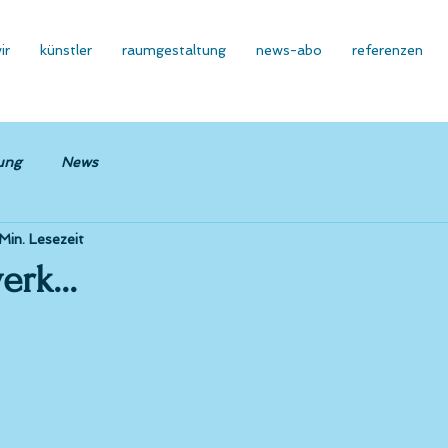
ir
künstler
raumgestaltung
news-abo
referenzen
ung
News
 Min. Lesezeit
rk...