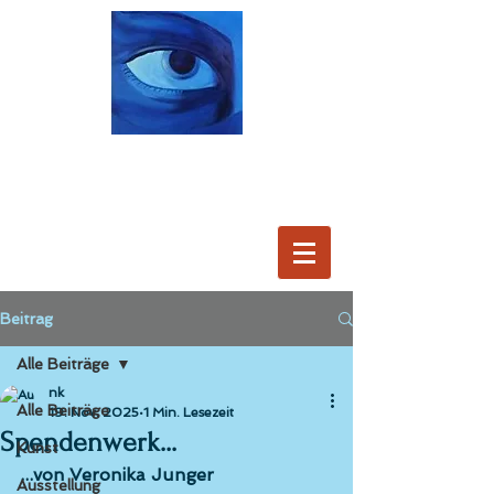
Beitrag
Alle Beiträge
nk
Alle Beiträge
19. Nov. 2025
1 Min. Lesezeit
Spendenwerk...
Kunst
...von Veronika Junger
Ausstellung