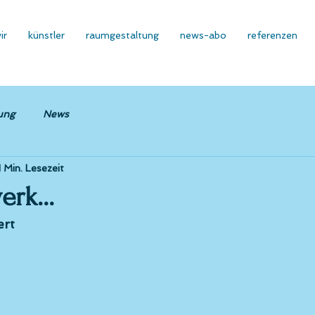
ir
künstler
raumgestaltung
news-abo
referenzen
ung
News
1 Min. Lesezeit
rk...
ert