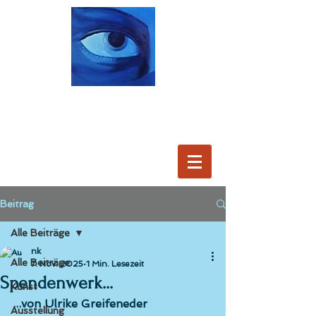
Beitrag
Alle Beiträge
nk
Alle Beiträge
7. Nov. 2025
1 Min. Lesezeit
Spendenwerk...
Kunst
...von Ulrike Greifeneder
Ausstellung