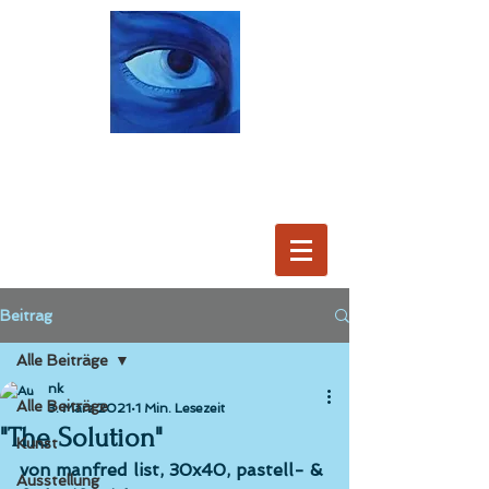
Beitrag
Alle Beiträge
nk
Alle Beiträge
3. März 2021
1 Min. Lesezeit
"The Solution"
Kunst
von manfred list, 30x40, pastell- & 
Ausstellung