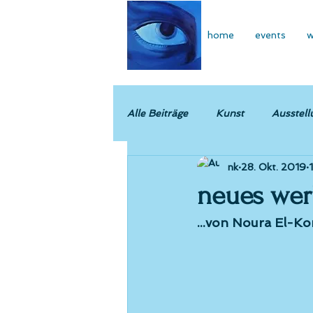
home
events
w
Alle Beiträge
Kunst
Ausstell
nk
28. Okt. 2019
neues werk
...von Noura El-K