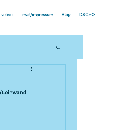
videos
mail/impressum
Blog
DSGVO
l/Leinwand