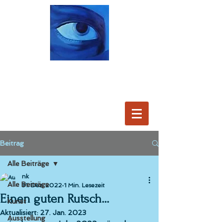
Beitrag
Alle Beiträge
nk
Alle Beiträge
31. Dez. 2022
1 Min. Lesezeit
Einen guten Rutsch...
Kunst
Aktualisiert:
27. Jan. 2023
Ausstellung