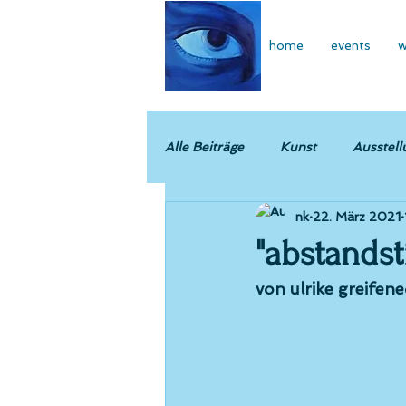
home
events
w
Alle Beiträge
Kunst
Ausstell
nk
22. März 2021
"abstandst
von ulrike greifen