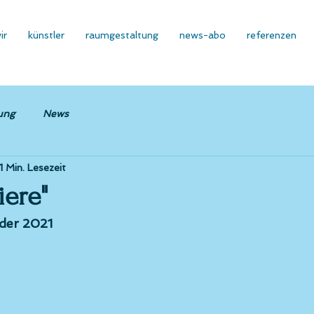
ir
künstler
raumgestaltung
news-abo
referenzen
ung
News
1 Min. Lesezeit
iere"
eder 2021