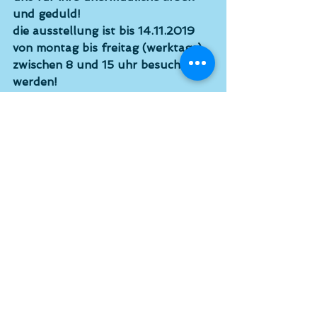
und geduld!
die ausstellung ist bis 14.11.2019 
von montag bis freitag (werktags) 
zwischen 8 und 15 uhr besucht 
werden!
Alle ansehen
Aktuelle Beiträge