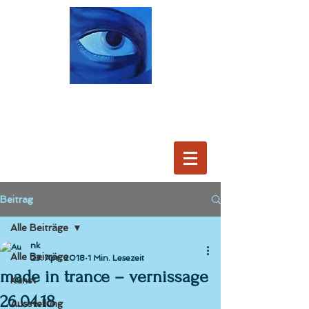
Beitrag
Alle Beiträge
nk
Alle Beiträge
23. Apr. 2018
1 Min. Lesezeit
made in trance – vernissage
Kunst
26.04.18
Ausstellung