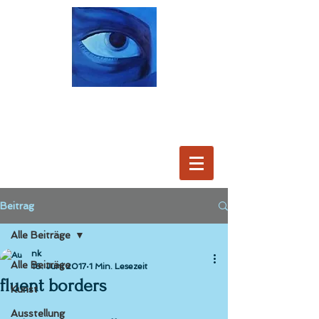
Beitrag
Alle Beiträge
nk
Alle Beiträge
16. Juni 2017
1 Min. Lesezeit
fluent borders
Kunst
Ausstellung