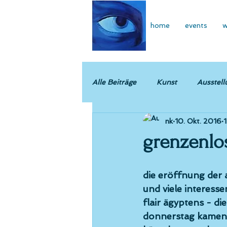
home
events
w
Alle Beiträge
Kunst
Ausstell
nk
10. Okt. 2016
1
grenzenlos
die eröffnung der 
und viele interess
flair ägyptens - d
donnerstag kamen 