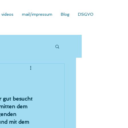
videos
mail/impressum
Blog
DSGVO
 gut besucht 
nmitten dem 
genden 
und mit dem 