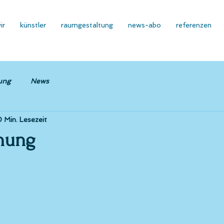
ir
künstler
raumgestaltung
news-abo
referenzen
ung
News
 Min. Lesezeit
nung