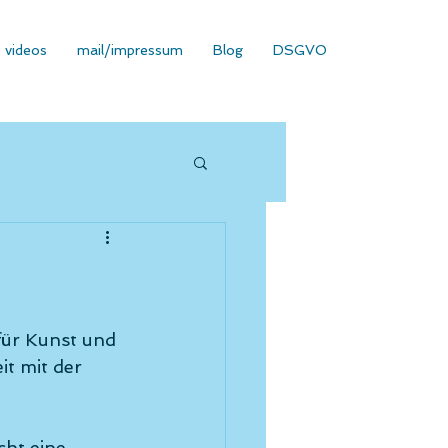
videos
mail/impressum
Blog
DSGVO
ür Kunst und 
t mit der 
ht eine 