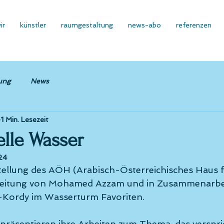
ir
künstler
raumgestaltung
news-abo
referenzen
ung
News
1 Min. Lesezeit
lle Wasser
24
ellung des AÖH (Arabisch-Österreichisches Haus f
 Leitung von Mohamed Azzam und in Zusammenarbei
-Kordy im Wasserturm Favoriten.
präsentieren ihre Arbeiten zum Thema, das verspric