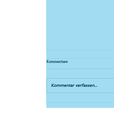
Kommentare
Kommentar verfassen...
Vernissage René R. Mina
© atelier el-kordy