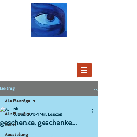
Beitrag
Alle Beiträge
nk
Alle Beiträge
8. Dez. 2015
1 Min. Lesezeit
geschenke, geschenke...
Kunst
Ausstellung