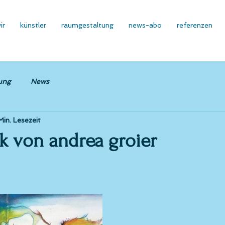
ir
künstler
raumgestaltung
news-abo
referenzen
ung
News
Min. Lesezeit
k von andrea groier