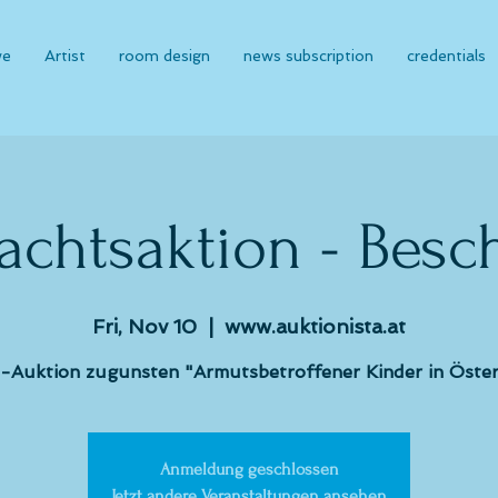
we
Artist
room design
news subscription
credentials
achtsaktion - Besc
Fri, Nov 10
  |  
www.auktionista.at
-Auktion zugunsten "Armutsbetroffener Kinder in Öster
Anmeldung geschlossen
Jetzt andere Veranstaltungen ansehen