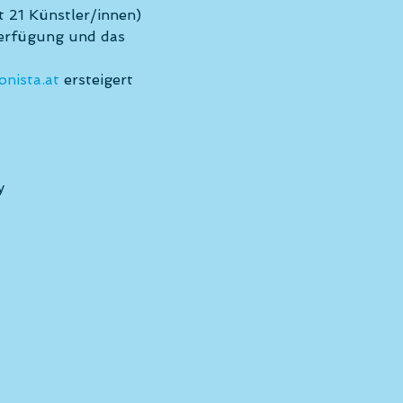
 21 Künstler/innen) 
erfügung und das 
nista.at
 ersteigert 
y 