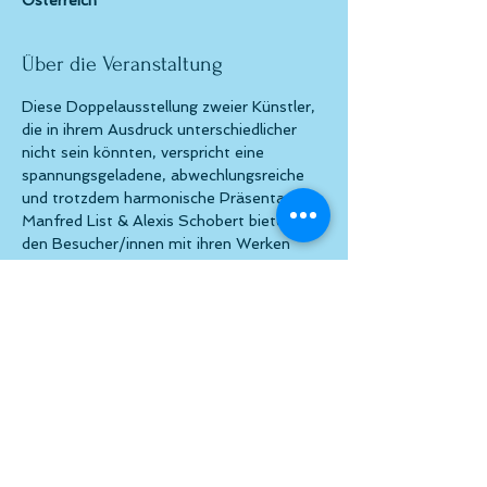
Österreich
Über die Veranstaltung
Diese Doppelausstellung zweier Künstler, 
die in ihrem Ausdruck unterschiedlicher 
nicht sein könnten, verspricht eine 
spannungsgeladene, abwechlungsreiche 
und trotzdem harmonische Präsentation. 
Manfred List & Alexis Schobert bieten 
den Besucher/innen mit ihren Werken 
eine außerordentliche und 
abwechslungsreiche Ausstellung. Wir 
freuen uns auf zahlreiche Besucher/innen.
Diese Veranstaltung teilen