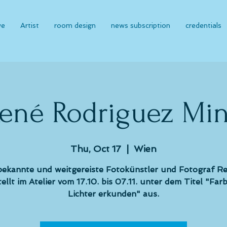
we
Artist
room design
news subscription
credentials
ené Rodriguez Mi
Thu, Oct 17
  |  
Wien
bekannte und weitgereiste Fotokünstler und Fotograf Re
ellt im Atelier vom 17.10. bis 07.11. unter dem Titel "Fa
Lichter erkunden" aus.