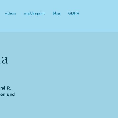
videos
mail/imprint
blog
GDPR
na
né R.
rben und