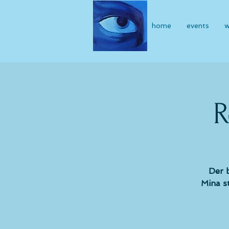
home
events
R
Der 
Mina st