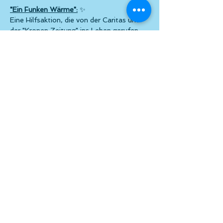
"Ein Funken Wärme":
 ✨
Eine Hilfsaktion, die von der Caritas und 
der "Kronen Zeitung" ins Leben gerufen 
wurde, um armutsbetroffenen Menschen 
in Österreich mit finanzieller 
Unterstützung für Heiz- und 
Energiekosten zu helfen, damit niemand 
im Winter frieren muss.
Weiterlesen >
Diese Veranstaltung teilen
© atelier el-kordy