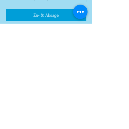
Zu- & Absage
Diese Veranstaltung teilen
© atelier el-kordy
atelier el-kordy, 1140 Vienna,
Baumgartenstrasse 48
geöffnet donnerstags 18:00-22:00 Uhr