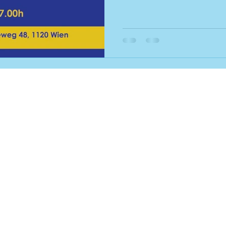
atelier el-kordy, 1140 Wien, Baumg
geöffnet donnerstags 18:00-22: