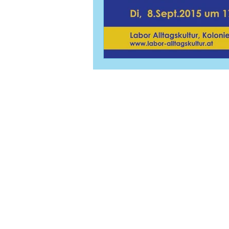
© atelier el-kordy