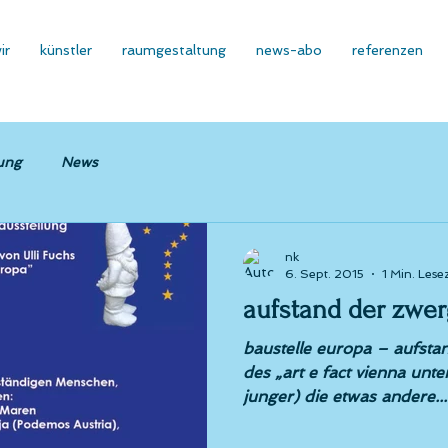
ir
künstler
raumgestaltung
news-abo
referenzen
ung
News
nk
6. Sept. 2015
1 Min. Lesez
aufstand der zwer
baustelle europa – aufstan
des „art e fact vienna unte
junger) die etwas andere...