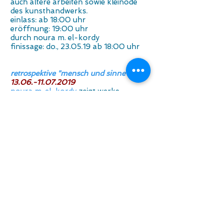
auch ältere arbeiten sowie kleinode
des kunsthandwerks.
einlass: ab 18:00 uhr
eröffnung: 19:00 uhr
durch noura m. el-kordy
finissage: do., 23.05.19 ab 18:00 uhr
retrospektive "mensch und sinne"
13.06.-11.07.2019
noura m. el-kordy
zeigt werke
verschiedener serien aus "mensch und
sinne". einige der begleitenden texte
werden von der künstlerin selbst
vorgetragen. geplant ist auch ein live-
act.
vernissage: do.,
13.06.2019
einlass: ab 18:00 uhr
eröffnung: um 19:00 uhr
durch Robert Pschirer
Bezirksvorsteherin-Stellvertreter von
Penzing und Vorsitzender der
Bezirksvertretung
finissage: do.,
27.06.2019
ab 18:00
uhr