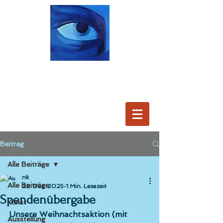
Beitrag
Alle Beiträge
nk
Alle Beiträge
22. Dez. 2025
1 Min. Lesezeit
Spendenübergabe
Kunst
Unsere Weihnachtsaktion (mit 
Ausstellung