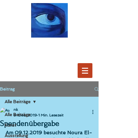
Beitrag
Alle Beiträge
nk
Alle Beiträge
9. Dez. 2019
1 Min. Lesezeit
Spendenübergabe
Kunst
Am 09.12.2019 besuchte Noura El-
Ausstellung