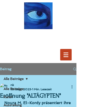
Beitrag
Alle Beiträge
nk
Alle Beiträge
18. Sept. 2023
1 Min. Lesezeit
Eröffnung "ALTÄGYPTEN"
Kunst
Noura M. El-Kordy
 präsentiert ihre 
Ausstellung