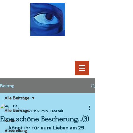
Beitrag
Alle Beiträge
nk
Alle Beiträge
22. Nov. 2019
1 Min. Lesezeit
Eine schöne Bescherung...(3)
Kunst
...könnt ihr für eure Lieben am 29. 
Ausstellung