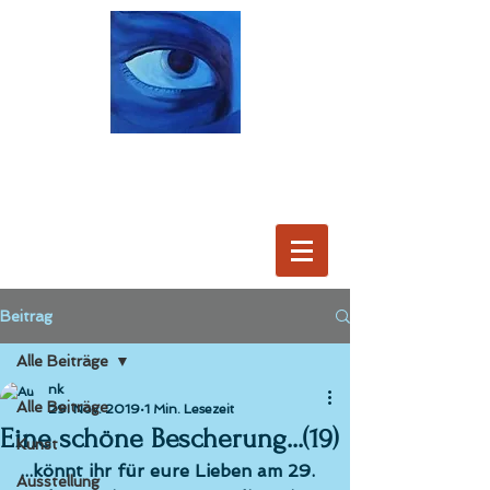
Beitrag
Alle Beiträge
nk
Alle Beiträge
29. Nov. 2019
1 Min. Lesezeit
Eine schöne Bescherung...(19)
Kunst
...könnt ihr für eure Lieben am 29. 
Ausstellung