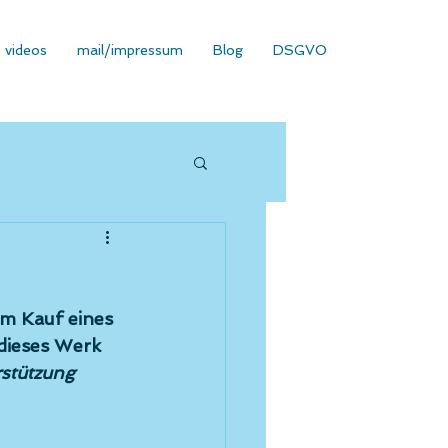
videos
mail/impressum
Blog
DSGVO
em Kauf eines 
dieses Werk 
rstützung 