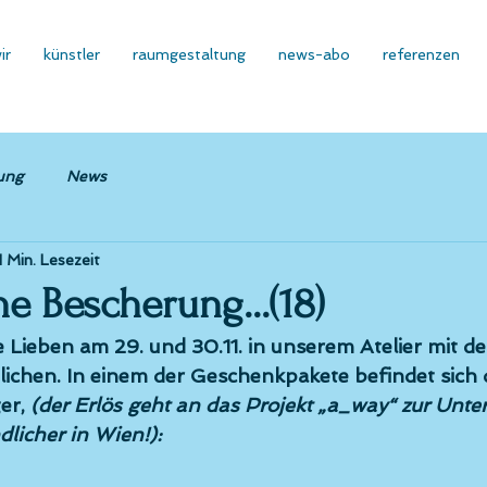
ir
künstler
raumgestaltung
news-abo
referenzen
ung
News
1 Min. Lesezeit
e Bescherung...(18)
re Lieben am 29. und 30.11. in unserem Atelier mit d
ichen. In einem der Geschenkpakete befindet sich 
er,
(der Erlös geht an das Projekt „a_way“ zur Unte
licher in Wien!):