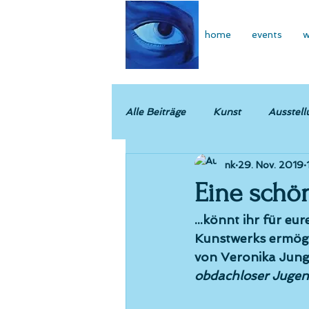
home
events
w
Alle Beiträge
Kunst
Ausstell
nk
29. Nov. 2019
Eine schön
...könnt ihr für eu
Kunstwerks ermögl
von 
Veronika Jung
obdachloser Jugend