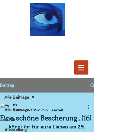
Beitrag
Alle Beiträge
nk
Alle Beiträge
29. Nov. 2019
1 Min. Lesezeit
Eine schöne Bescherung...(16)
Kunst
...könnt ihr für eure Lieben am 29. 
Ausstellung