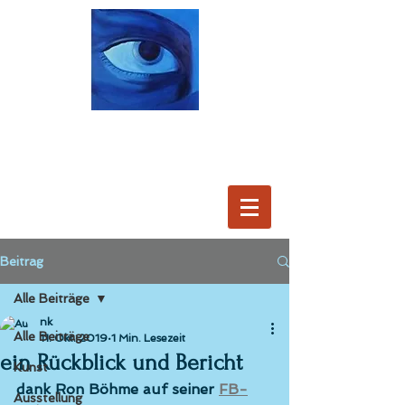
Beitrag
Alle Beiträge
nk
Alle Beiträge
11. Okt. 2019
1 Min. Lesezeit
ein Rückblick und Bericht
Kunst
dank Ron Böhme auf seiner 
FB-
Ausstellung