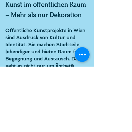
Kunst im öffentlichen Raum 
– Mehr als nur Dekoration
Öffentliche Kunstprojekte in Wien 
sind Ausdruck von Kultur und 
Identität. Sie machen Stadtteile 
lebendiger und bieten Raum für 
Begegnung und Austausch. Dabei 
geht es nicht nur um Ästhetik, 
sondern auch um gesellschaftliche 
Relevanz.
Die Vielfalt der Projekte zeigt, wie 
unterschiedlich Kunst im 
öffentlichen Raum wirken kann. 
Von großformatigen Wandbildern 
bis zu kleinen Installationen – jede 
Arbeit erzählt eine Geschichte und 