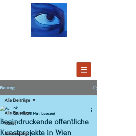
Beitrag
Alle Beiträge
nk
Alle Beiträge
23. März
3 Min. Lesezeit
Beeindruckende öffentliche
Kunst
Kunstprojekte in Wien
Ausstellung