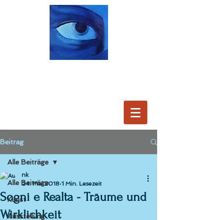
Beitrag
Alle Beiträge
nk
Alle Beiträge
24. Mai 2018
1 Min. Lesezeit
Sogni e Realta - Träume und
Kunst
Wirklichkeit
Ausstellung