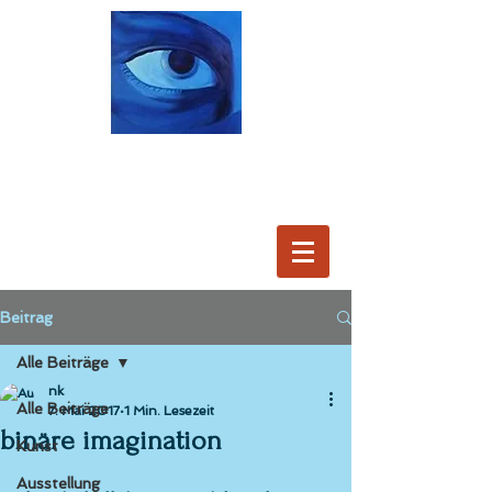
Beitrag
Alle Beiträge
nk
Alle Beiträge
7. Mai 2017
1 Min. Lesezeit
binäre imagination
Kunst
Ausstellung