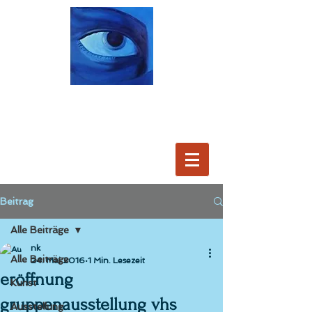
Beitrag
Alle Beiträge
nk
Alle Beiträge
24. Mai 2016
1 Min. Lesezeit
eröffnung
Kunst
gruppenausstellung vhs
Ausstellung