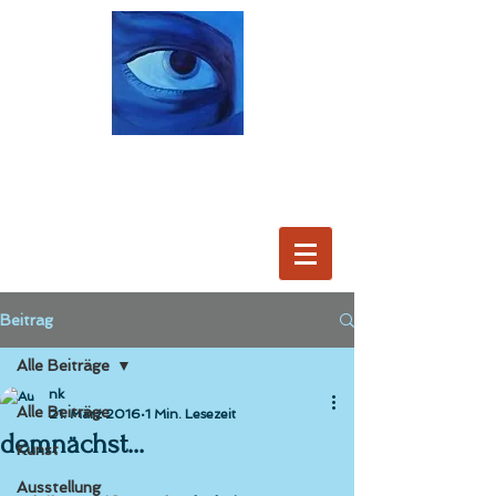
Beitrag
Alle Beiträge
nk
Alle Beiträge
21. März 2016
1 Min. Lesezeit
demnächst...
Kunst
Ausstellung