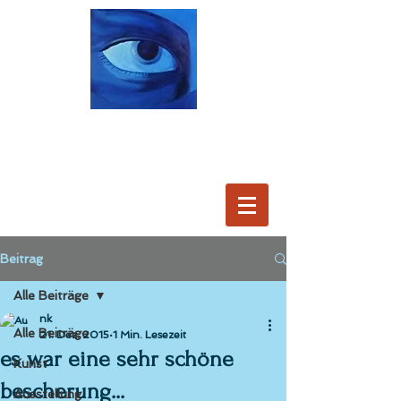
Beitrag
Alle Beiträge
nk
Alle Beiträge
21. Dez. 2015
1 Min. Lesezeit
es war eine sehr schöne
Kunst
bescherung...
Ausstellung