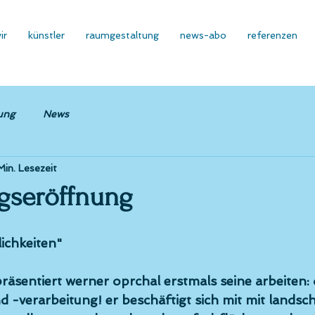
ir
künstler
raumgestaltung
news-abo
referenzen
ung
News
Min. Lesezeit
ngseröffnung
ichkeiten" 
präsentiert 
werner oprchal
 erstmals seine arbeiten: d
 -verarbeitung! er beschäftigt sich mit mit landsch