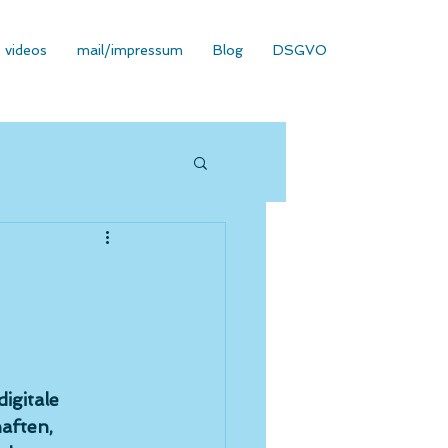
videos
mail/impressum
Blog
DSGVO
igitale 
aften, 