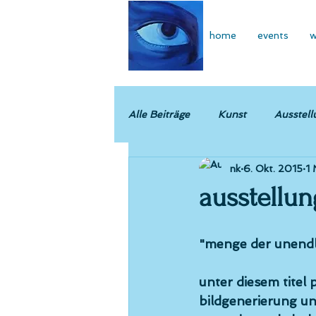
home
events
w
Alle Beiträge
Kunst
Ausstell
nk
6. Okt. 2015
1 
ausstellu
"menge der unendl
unter diesem titel 
bildgenerierung und