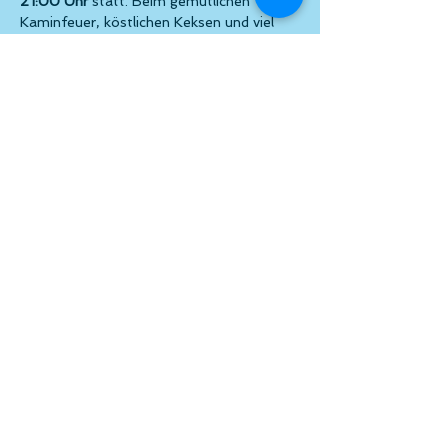
21:00 Uhr 
statt. Beim gemütlichen 
Kaminfeuer, köstlichen Keksen und viel 
mehr kann gemütlich gestöbert werden.
Wir freuen uns auf Euren Besuch und 
Eure Unterstützung!
Beteiligte Künstler*innen:
Barghoud Ibrahim
Cézanne-Thauss Christine
Mehr anzeigen
Diese Veranstaltung teilen
© atelier el-kordy
atelier el-kordy, 1140 Wien,