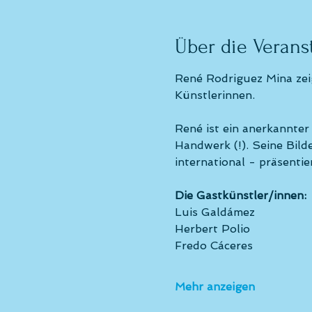
Über die Verans
René Rodriguez Mina zei
Künstlerinnen.
René ist ein anerkannter
Handwerk (!). Seine Bil
international - präsentier
Die Gastkünstler/innen:
Luis Galdámez
Herbert Polio
Fredo Cáceres
Mehr anzeigen