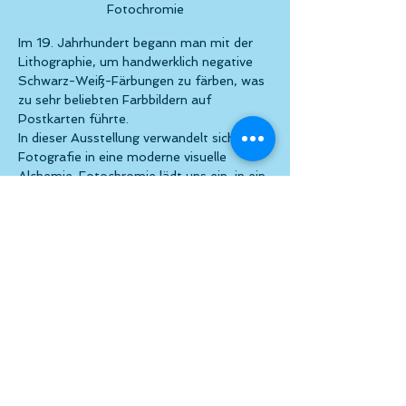
Fotochromie
Im 19. Jahrhundert begann man mit der 
Lithographie, um handwerklich negative 
Schwarz-Weiß-Färbungen zu färben, was 
zu sehr beliebten Farbbildern auf 
Postkarten führte.
In dieser Ausstellung verwandelt sich die 
Fotografie in eine moderne visuelle 
Alchemie. Fotochromie lädt uns ein, in ein 
Universum aus mehreren Exponaten 
einzutauchen, wo das Bild mit der 
Aluminium-Leinwand durch die Technik 
der Sublimation verschmelzt wird.
Jedes Werk ist das Ergebnis eines Tanzes 
zwischen Innovation und Sensibilität, bei 
dem zeitgenössische Materialien mit 
Formen und Farben synchronisiert 
werden, die überraschen, verführen und 
offenbaren.