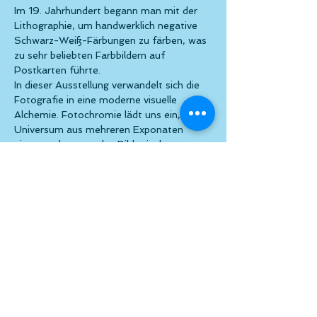
Im 19. Jahrhundert begann man mit der 
Lithographie, um handwerklich negative 
Schwarz-Weiß-Färbungen zu färben, was 
zu sehr beliebten Farbbildern auf 
Postkarten führte.
In dieser Ausstellung verwandelt sich die 
Fotografie in eine moderne visuelle 
Alchemie. Fotochromie lädt uns ein, in ein 
Universum aus mehreren Exponaten 
einzutauchen, wo das Bild mit der 
Aluminium-Leinwand durch die Technik 
der Sublimation verschmelzt wird.
Jedes Werk ist das Ergebnis eines Tanzes 
zwischen Innovation und Sensibilität, bei 
dem zeitgenössische Materialien mit 
Formen und Farben synchronisiert 
werden, die überraschen, verführen und 
offenbaren.
Eröffnung durch Monika Vyslouzil